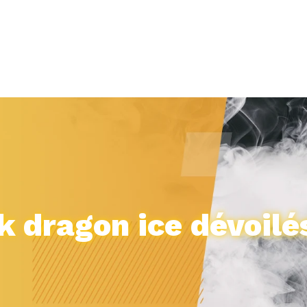
k dragon ice dévoilé