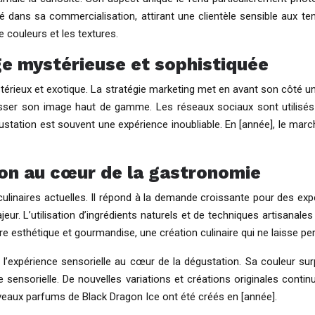
é dans sa commercialisation, attirant une clientèle sensible aux tenda
e couleurs et les textures.
ge mystérieuse et sophistiquée
érieux et exotique. La stratégie marketing met en avant son côté un
usser son image haut de gamme. Les réseaux sociaux sont utilisés p
ustation est souvent une expérience inoubliable. En [année], le march
ion au cœur de la gastronomie
ulinaires actuelles. Il répond à la demande croissante pour des expé
ur. L’utilisation d’ingrédients naturels et de techniques artisanales 
tre esthétique et gourmandise, une création culinaire qui ne laisse pe
 l’expérience sensorielle au cœur de la dégustation. Sa couleur su
 sensorielle. De nouvelles variations et créations originales conti
uveaux parfums de Black Dragon Ice ont été créés en [année].