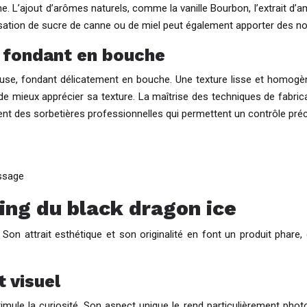
he. L’ajout d’arômes naturels, comme la vanille Bourbon, l’extrait d
lisation de sucre de canne ou de miel peut également apporter des 
e fondant en bouche
euse, fondant délicatement en bouche. Une texture lisse et homogèn
 de mieux apprécier sa texture. La maîtrise des techniques de fabri
isent des sorbetières professionnelles qui permettent un contrôle pré
assage
ing du black dragon ice
 Son attrait esthétique et son originalité en font un produit phar
t visuel
stimule la curiosité. Son aspect unique le rend particulièrement pho