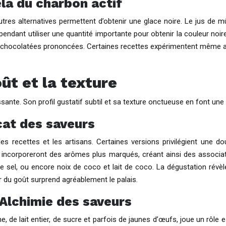
elà du charbon actif
’autres alternatives permettent d’obtenir une glace noire. Le jus de
pendant utiliser une quantité importante pour obtenir la couleur noi
s chocolatées prononcées. Certaines recettes expérimentent même ave
ût et la texture
ante. Son profil gustatif subtil et sa texture onctueuse en font un
icat des saveurs
 recettes et les artisans. Certaines versions privilégient une dou
s incorporeront des arômes plus marqués, créant ainsi des associa
de sel, ou encore noix de coco et lait de coco. La dégustation révè
r du goût surprend agréablement le palais.
Alchimie des saveurs
e lait entier, de sucre et parfois de jaunes d’œufs, joue un rôle esse