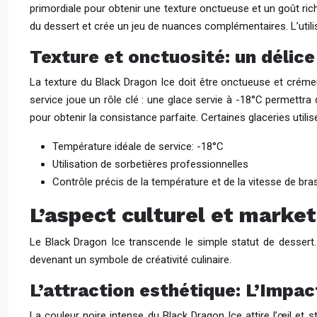
primordiale pour obtenir une texture onctueuse et un goût ric
du dessert et crée un jeu de nuances complémentaires. L’uti
Texture et onctuosité: un délic
La texture du Black Dragon Ice doit être onctueuse et crém
service joue un rôle clé : une glace servie à -18°C permettra
pour obtenir la consistance parfaite. Certaines glaceries util
Température idéale de service: -18°C
Utilisation de sorbetières professionnelles
Contrôle précis de la température et de la vitesse de br
L’aspect culturel et market
Le Black Dragon Ice transcende le simple statut de dessert.
devenant un symbole de créativité culinaire.
L’attraction esthétique: L’Impac
La couleur noire intense du Black Dragon Ice attire l’œil et 