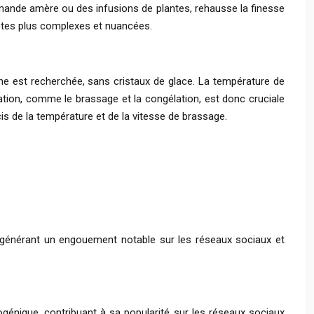
’amande amère ou des infusions de plantes, rehausse la finesse
notes plus complexes et nuancées.
e est recherchée, sans cristaux de glace. La température de
cation, comme le brassage et la congélation, est donc cruciale
cis de la température et de la vitesse de brassage.
e, générant un engouement notable sur les réseaux sociaux et
togénique, contribuant à sa popularité sur les réseaux sociaux