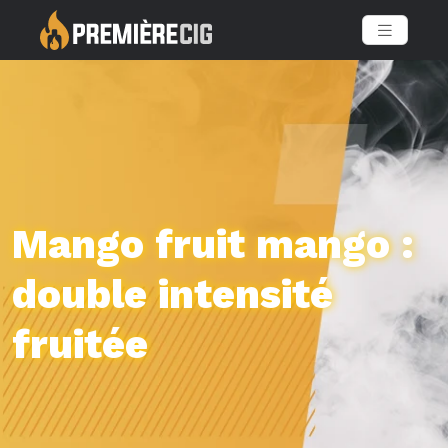
Mango fruit mango :
double intensité
fruitée