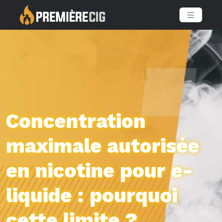
Concentration
maximale autorisée
en nicotine pour e-
liquide : pourquoi
cette limite ?