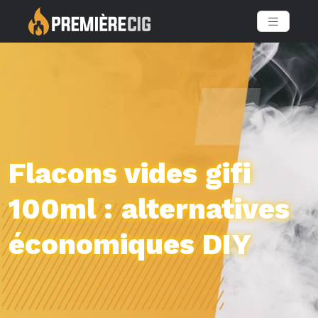
Flacons vides gifi
100ml : alternatives
économiques DIY