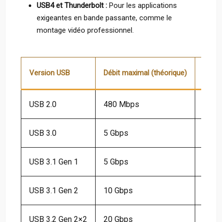
USB4 et Thunderbolt :
Pour les applications
exigeantes en bande passante, comme le
montage vidéo professionnel.
Version USB
Débit maximal (théorique)
Conne
USB 2.0
480 Mbps
Type-
USB 3.0
5 Gbps
Type-
USB 3.1 Gen 1
5 Gbps
Type
USB 3.1 Gen 2
10 Gbps
Type
USB 3.2 Gen 2×2
20 Gbps
Type